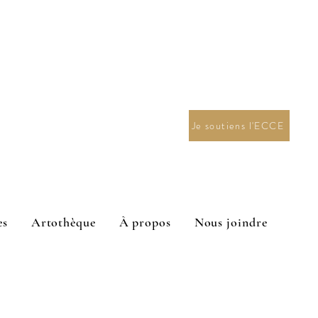
Je soutiens l'ECCE
es
Artothèque
À propos
Nous joindre
n en arts visuels 2027.