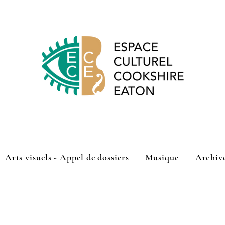
Arts visuels - Appel de dossiers
Musique
Archiv
shire-Eaton a lancé son appel de dossiers pour sa programmatio