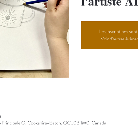
l'artiste 
Les inscriptions sont
Voir d'autres évén
Bouton
0
Rue Principale O, Cookshire-Eaton, QC J0B 1M0, Canada