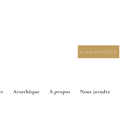
Je soutiens l'ECCE
es
Artothèque
À propos
Nous joindre
n en arts visuels 2027.