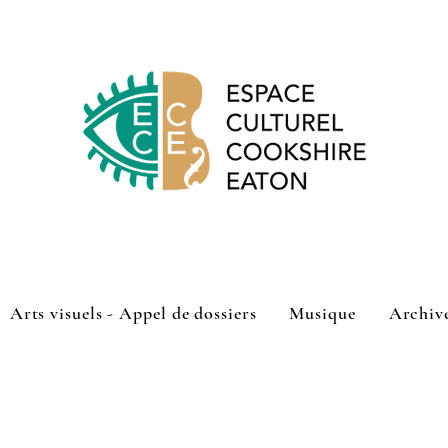
Arts visuels - Appel de dossiers
Musique
Archiv
shire-Eaton a lancé son appel de dossiers pour sa programmatio