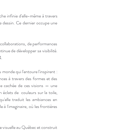
he infinie d'elle-même à travers 
 le dessin. Ce dernier occupe une 
 collaborations, de performances 
inue de développer sa visibilité. 
. 
onde qui l'entoure l'inspirent : 
nces à travers des formes et des 
ie cachée de ces visions — une 
clats de  couleurs sur la toile, 
u'elle traduit les ambiances en 
à l'imaginaire, où les frontières 
e visuelle au Québec et construit 