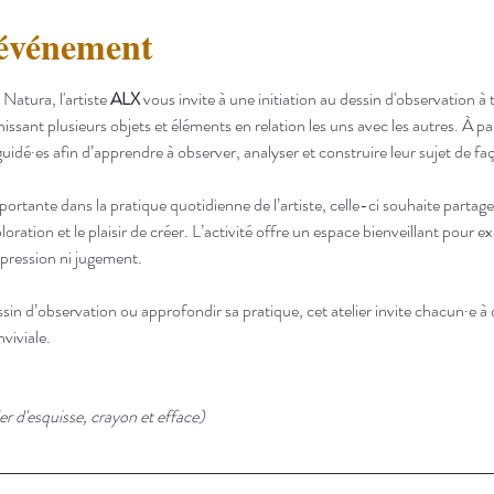
'événement
atura, l'artiste 
ALX 
vous invite à une initiation au dessin d'observation à 
ssant plusieurs objets et éléments en relation les uns avec les autres. À pa
guidé·es afin d’apprendre à observer, analyser et construire leur sujet de fa
rtante dans la pratique quotidienne de l’artiste, celle-ci souhaite partag
exploration et le plaisir de créer. L’activité offre un espace bienveillant pour 
pression ni jugement.
sin d’observation ou approfondir sa pratique, cet atelier invite chacun·e à 
viviale.
er d'esquisse, crayon et efface)