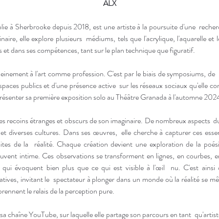
ALX
lie à Sherbrooke depuis 2018, est une artiste à la poursuite d'une  recherc
linaire, elle explore plusieurs  médiums, tels que l'acrylique, l'aquarelle et
 et dans ses compétences, tant sur le plan technique que figuratif. 
einement à l'art comme profession. C'est par le biais de symposiums, de 
paces publics et d'une présence active  sur les réseaux sociaux qu'elle cont
présenter sa première exposition solo au Théâtre Granada à l'automne 2024
es recoins étranges et obscurs de son imaginaire. De nombreux aspects  du m
e et diverses cultures. Dans ses œuvres,  elle cherche à capturer ces esse
ites de la  réalité. Chaque création devient une exploration de la poés
ouvent intime. Ces observations se transforment en lignes, en courbes, en é
qui évoquent bien plus que ce qui est visible à l'œil  nu. C'est ainsi q
tives, invitant le  spectateur à plonger dans un monde où la réalité se mêle 
rennent le relais de la perception pure.
a chaîne YouTube, sur laquelle elle partage son parcours en tant  qu'artist