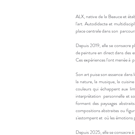
ALX, native de la Beauce et étab
l'art. Autodidacte et multidiscip
place centrale dans son  parcours
Depuis 2019, elle se consacre pl
de peinture en direct dans des es
Ces expériences l'ont menée à  
Son art puise son essence dans l
la nature, la musique, la cuisin
couleurs qui échappent aux lim
interprétation  personnelle et s
formant des paysages abstraits 
compositions abstraites ou figura
s'estompent et  où les émotions p
Depuis 2025, elle se consacre à s