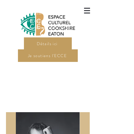
L'Espace culturel Cookshire-Eaton
a lancé son appel de dossiers pour sa
programmation en arts visuels 2027.
Détails ici
Je soutiens l'ECCE