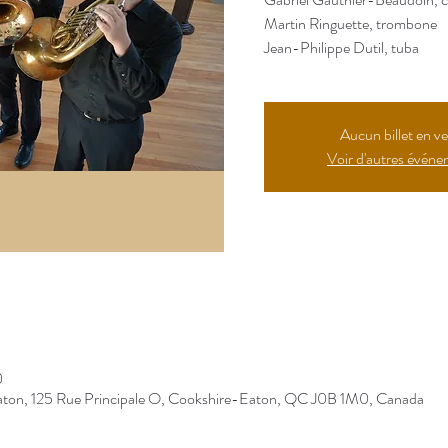
Martin Ringuette, trombone
Jean-Philippe Dutil, tuba
Aucun billet en v
Voir d'autres évén
Bouton
0
aton, 125 Rue Principale O, Cookshire-Eaton, QC J0B 1M0, Canada