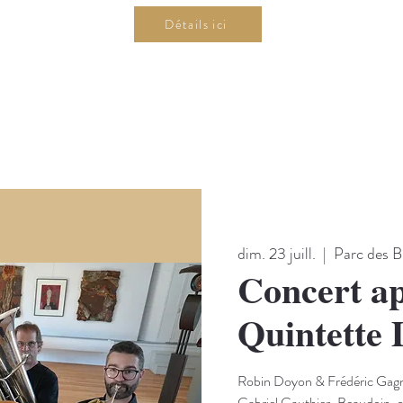
Détails ici
dim. 23 juill.
  |  
Parc des B
Concert ap
Quintette 
Robin Doyon & Frédéric Gagn
Gabriel Gauthier-Beaudoin, c