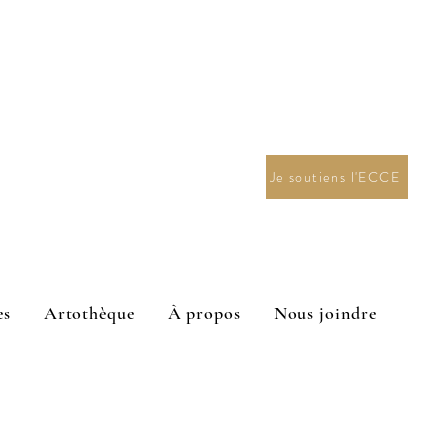
Je soutiens l'ECCE
es
Artothèque
À propos
Nous joindre
n en arts visuels 2027.