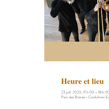
Heure et lieu
23 juill. 2023, 17 h 00 – 18 h 0
Parc des Braves - Cookshire-E