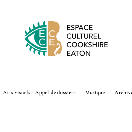
Arts visuels - Appel de dossiers
Musique
Archiv
shire-Eaton a lancé son appel de dossiers pour sa programmatio