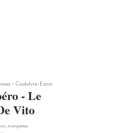
raves - Cookshire-Eaton
éro - Le
De Vito
on, trompettes
or