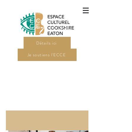
L'Espace culturel Cookshire-Eaton
a lancé son appel de dossiers pour sa
programmation en arts visuels 2027.
Détails ici
Je soutiens l'ECCE