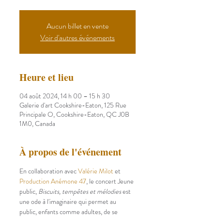
Aucun billet en vente
Voir d'autres événements
Heure et lieu
04 août 2024, 14 h 00 – 15 h 30
Galerie d'art Cookshire-Eaton, 125 Rue
Principale O, Cookshire-Eaton, QC J0B
1M0, Canada
À propos de l'événement
En collaboration avec 
Valérie Milot
 et 
Production Anémone 47
, le concert Jeune 
public, 
Biscuits, tempêtes et mélodies 
est 
une ode à l'imaginaire qui permet au 
public, enfants comme adultes, de se 