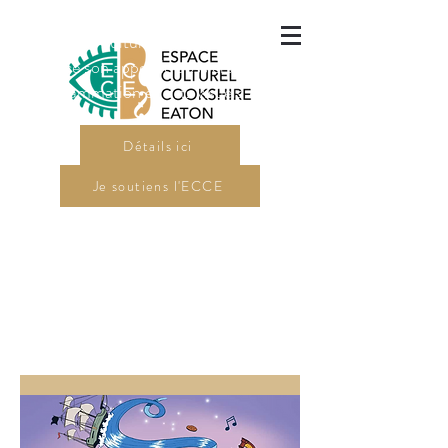
L'Espace culturel Cookshire-Eaton
a lancé son appel de dossiers pour sa
programmation en arts visuels 2027.
Détails ici
Je soutiens l'ECCE