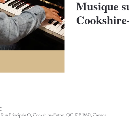
Musique su
Cookshire
Bouton
30
90 Rue Principale O, Cookshire-Eaton, QC J0B 1M0, Canada