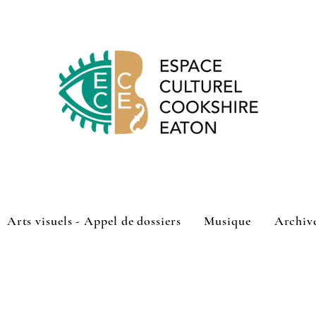
Arts visuels - Appel de dossiers
Musique
Archiv
shire-Eaton a lancé son appel de dossiers pour sa programmatio