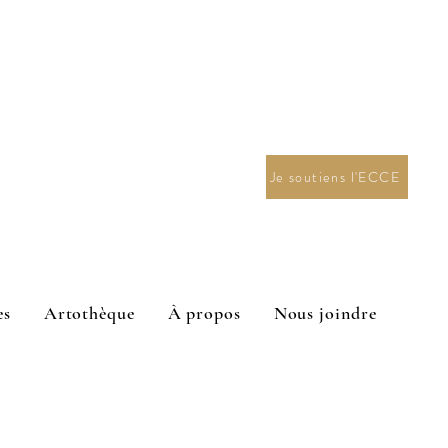
Je soutiens l'ECCE
es
Artothèque
À propos
Nous joindre
n en arts visuels 2027.