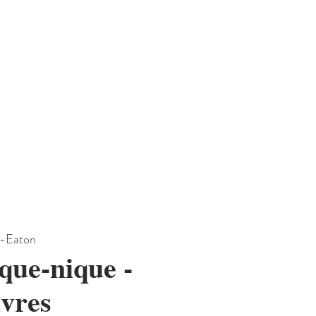
e-Eaton
que-nique -
ivres