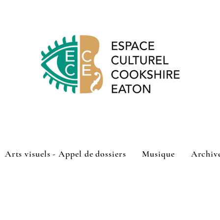
Arts visuels - Appel de dossiers
Musique
Archiv
shire-Eaton a lancé son appel de dossiers pour sa programmatio