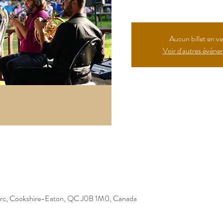
Aucun billet en v
Voir d'autres évén
Bouton
0
arc, Cookshire-Eaton, QC J0B 1M0, Canada