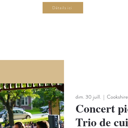
Détails ici
dim. 30 juill.
  |  
Cookshir
Concert pi
Trio de cu