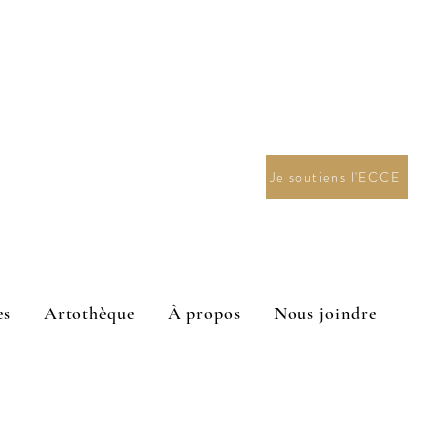
Je soutiens l'ECCE
es
Artothèque
À propos
Nous joindre
n en arts visuels 2027.