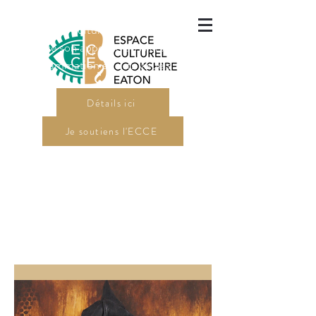
L'Espace culturel Cookshire-Eaton
a lancé son appel de dossiers pour sa
programmation en arts visuels 2027.
Détails ici
Je soutiens l'ECCE