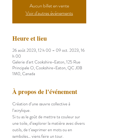
Aucun billet en vente
Voir d'autres événements
Heure et lieu
26 août 2023, 12 h 00 – 09 oct. 2023, 16
h 00
Galerie d'art Cookshire-Eaton, 125 Rue
Principale O, Cookshire-Eaton, QC J0B
1M0, Canada
À propos de l'événement
Création d’une œuvre collective à 
l’acrylique.
Si tu as le goût de mettre ta couleur sur 
une toile, d’explorer la matière avec divers 
outils, de t’exprimer en mots ou en 
symboles… viens faire un tour.