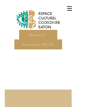
L'Espace culturel Cookshire-Eaton
a lancé son appel de dossiers pour sa
programmation en arts visuels 2027.
Détails ici
Je soutiens l'ECCE